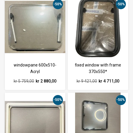
-50%
-50%
windowpane 600x510-
fixed window with frame
Acryl
370x550*
kr 5 759,00
kr 2 880,00
kr 9 421,00
kr 4 711,00
-50%
-50%