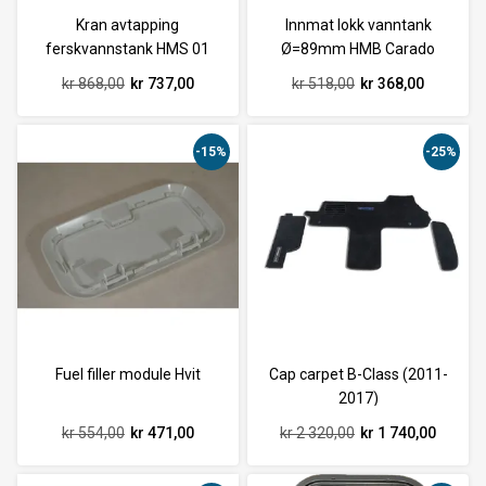
Kran avtapping
Innmat lokk vanntank
ferskvannstank HMS 01
Ø=89mm HMB Carado
kr 868,00
kr 737,00
kr 518,00
kr 368,00
-15%
-25%
Fuel filler module Hvit
Cap carpet B-Class (2011-
2017)
kr 554,00
kr 471,00
kr 2 320,00
kr 1 740,00