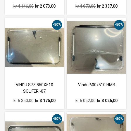
kr 4 146,00
kr 2 073,00
kr 4 673,00
kr 2 337,00
-50%
-50%
VINDU S7Z 850X510
Vindu 600x510 HMB
SOLIFER -07
kr 6 350,00
kr 3 175,00
kr 6 052,00
kr 3 026,00
-50%
-50%