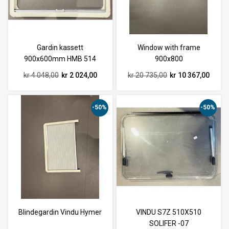
Gardin kassett
Window with frame
900x600mm HMB 514
900x800
2011
kr 4 048,00
kr 2 024,00
kr 20 735,00
kr 10 367,00
-50%
-50%
Blindegardin Vindu Hymer
VINDU S7Z 510X510
SOLIFER -07