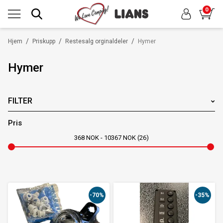
0
/
/
/
Hjem
Priskupp
Restesalg orginaldeler
Hymer
Hymer
FILTER
MERKER
Pris
368
NOK
10367
NOK
26
-70%
-35%