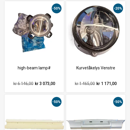
-50%
-20%
high-beam lamp#
Kurvetåkelys Venstre
kr 6 146,00
kr 3 073,00
kr 1 465,00
kr 1 171,00
-50%
-50%