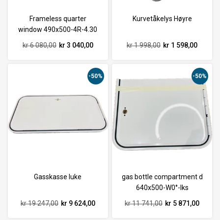
Frameless quarter
Kurvetåkelys Høyre
window 490x500-4R-4.30
kr 6 080,00
kr 3 040,00
kr 1 998,00
kr 1 598,00
-50%
-50%
Gasskasse luke
gas bottle compartment d
640x500-W0°-lks
kr 19 247,00
kr 9 624,00
kr 11 741,00
kr 5 871,00