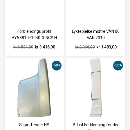
Forblendings profil
Lyktebjelke midtre VAN 06
HYA881-l=1040-0-NCS H
VAN 2010
kr 6 831,00
kr 3 416,00
kr 2 966,00
kr 1 483,00
-50%
-50%
Skjørt fender HS
B-List Forkledning fender