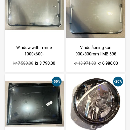
Window with frame
Vindu åpning kun
1000x600-
900x800mm HMB 698
2013-16
kr 7 580,00
kr 3 790,00
kr 13 971,00
kr 6 986,00
-50%
-20%