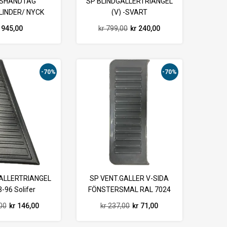
ÅSHANDTAG
SP BLINDGALLERTRIANGEL
LINDER/ NYCK
(V) -SVART
 945,00
kr 799,00
kr 240,00
-70%
-70%
GALLERTRIANGEL
SP VENT.GALLER V-SIDA
3-96 Solifer
FÖNSTERSMAL RAL 7024
00
kr 146,00
kr 237,00
kr 71,00