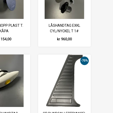
NOPP PLAST T.
LÅSHANDTAG EXKL
KÅPA
CYL/NYCKEL T 1#
SKJUTSBROMS
 154,00
kr 960,00
-70%