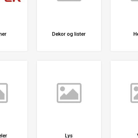
mer
Dekor og lister
H
eler
Lys