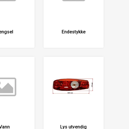
engsel
Endestykke
Vann
Lys utvendig