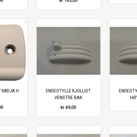
00
kr 165,00
-MIDJA H
ENDESTYLLE KJOLLIST
ENDESTY
VENSTRE BAK
HØ
00
kr 69,00