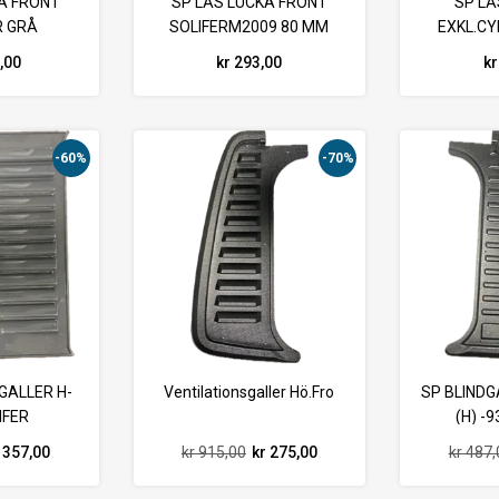
A FRONT
SP LÅS LUCKA FRONT
SP L
R GRÅ
SOLIFERM2009 80 MM
EXKL.CY
4,00
kr 293,00
kr
-60%
-70%
GALLER H-
Ventilationsgaller Hö.Fro
SP BLIND
IFER
(H) -9
 357,00
kr 915,00
kr 275,00
kr 487,