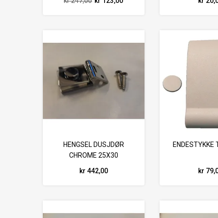
kr 247,00
kr 123,00
kr 20,
HENGSEL DUSJDØR
ENDESTYKKE T
CHROME 25X30
kr 442,00
kr 79,