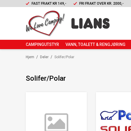
FAST FRAKT KR 149,-
FRI FRAKT OVER KR. 2000,-
CAMPINGUTSTYR
VANN, TOALETT & RENGJØRING
/
/
Hjem
Deler
Solifer/Polar
Solifer/Polar