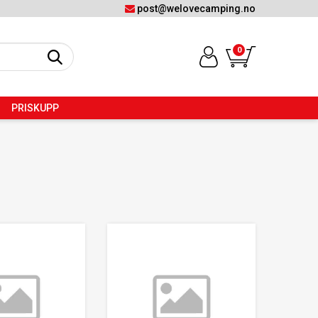
post@welovecamping.no
0
PRISKUPP