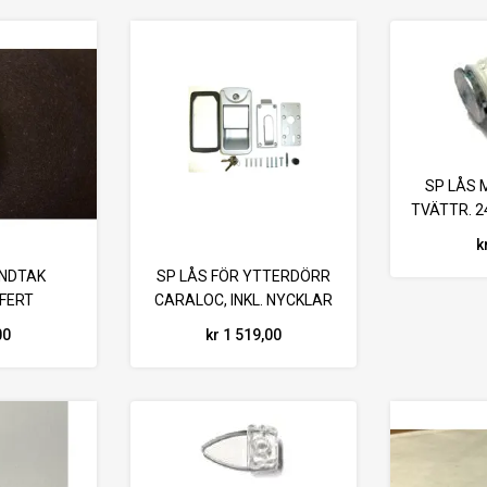
SP LÅS 
TVÄTTR. 2
B
k
ÅNDTAK
SP LÅS FÖR YTTERDÖRR
FERT
CARALOC, INKL. NYCKLAR
MC..
00
kr 1 519,00