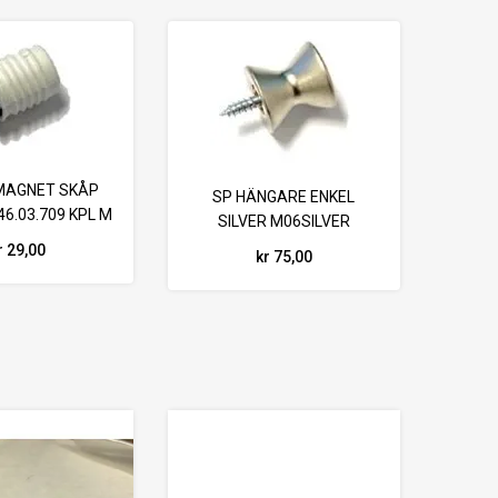
MAGNET SKÅP
SP HÄNGARE ENKEL
46.03.709 KPL M
SILVER M06SILVER
RICKA
BUTTON (COAT HOOK)
r 29,00
kr 75,00