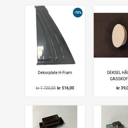
-70%
Dekorplate H-Fram
DEKSEL H
GASSKOF
kr 1 720,00
kr 516,00
kr 39,