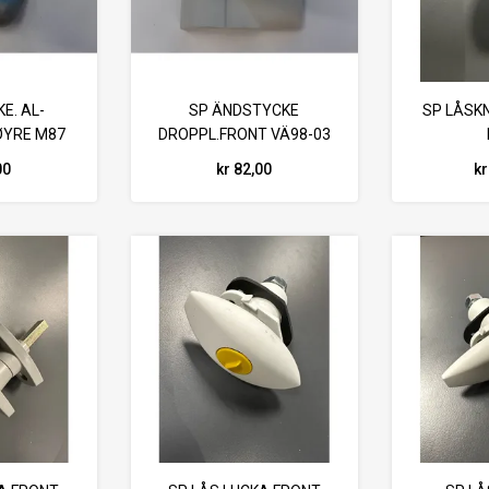
E. AL-
SP ÄNDSTYCKE
SP LÅSK
ØYRE M87
DROPPL.FRONT VÄ98-03
TÄCKPÅ
00
kr 82,00
kr