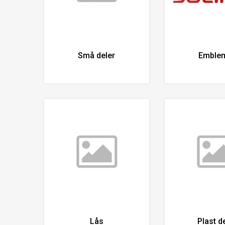
Små deler
Emble
Lås
Plast d