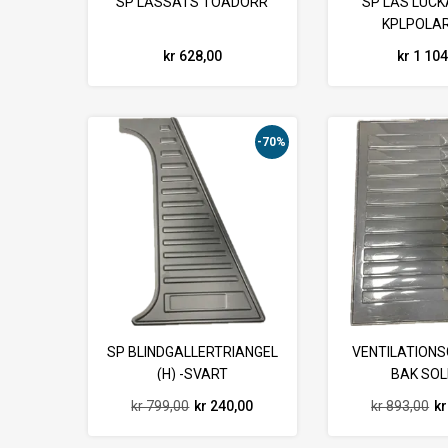
SP LÅSSATS TOADÖRR
SP LÅS LUCK
KPLPOLA
kr 628,00
kr 1 10
-70%
SP BLINDGALLERTRIANGEL
VENTILATIONS
(H) -SVART
BAK SOL
kr 799,00
kr 240,00
kr 893,00
kr