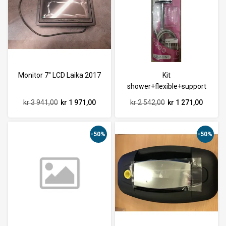
Monitor 7'' LCD Laika 2017
Kit
shower+flexible+support
Laika
kr 3 941,00
kr 1 971,00
kr 2 542,00
kr 1 271,00
-50%
-50%