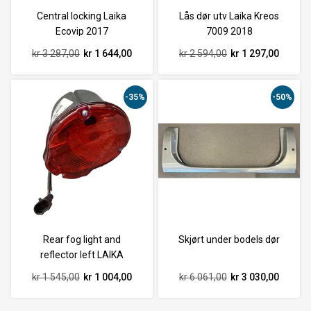
Central locking Laika
Lås dør utv Laika Kreos
Ecovip 2017
7009 2018
kr 3 287,00
kr 1 644,00
kr 2 594,00
kr 1 297,00
-35%
-50%
Rear fog light and
Skjørt under bodels dør
reflector left LAIKA
kr 1 545,00
kr 1 004,00
kr 6 061,00
kr 3 030,00