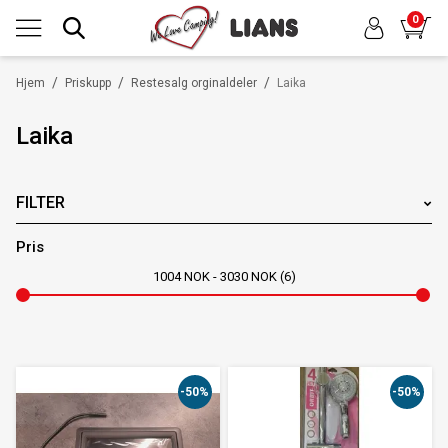
0
/
/
/
Hjem
Priskupp
Restesalg orginaldeler
Laika
Laika
FILTER
Pris
1004
NOK
3030
NOK
6
-50%
-50%