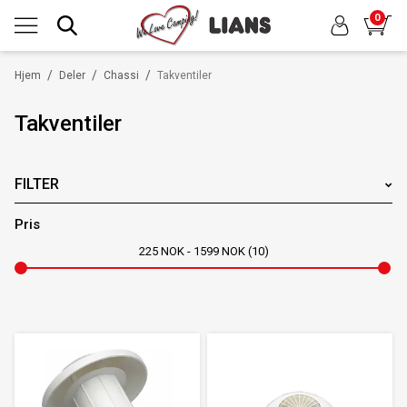
0
/
/
/
Hjem
Deler
Chassi
Takventiler
Takventiler
FILTER
MERKER
Pris
225
NOK
1599
NOK
10