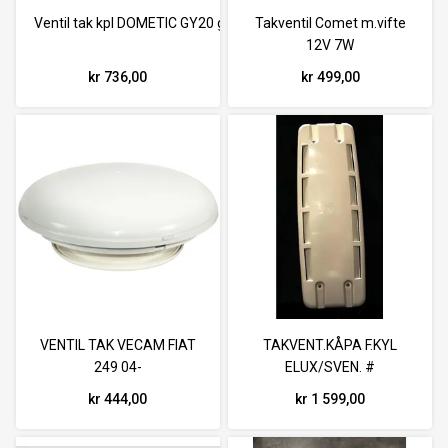
Ventil tak kpl DOMETIC GY20 grå
Takventil Comet m.vifte
12V 7W
kr 736,00
kr 499,00
VENTIL TAK VECAM FIAT
TAKVENT.KÅPA F.KYL
249 04-
ELUX/SVEN. #
kr 444,00
kr 1 599,00