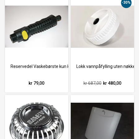
-30%
Reservedel Vaskebørste kun kobling til 33510
Lokk vannpåfylling uten nøkkel/
kr 79,00
kr 687,00
kr 480,00