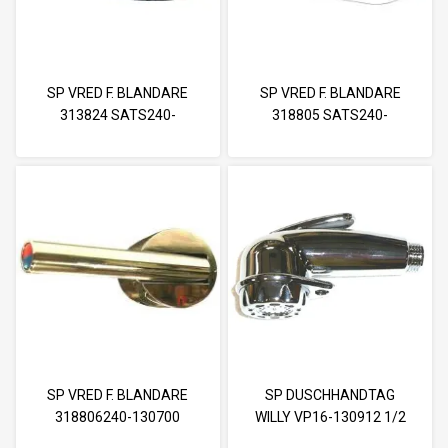
SP VRED F. BLANDARE
SP VRED F. BLANDARE
313824 SATS240-
318805 SATS240-
053600+-054312+054
062000+-054312+054
SP VRED F. BLANDARE
SP DUSCHHANDTAG
318806240-130700
WILLY VP16-130912 1/2
GÄNGA