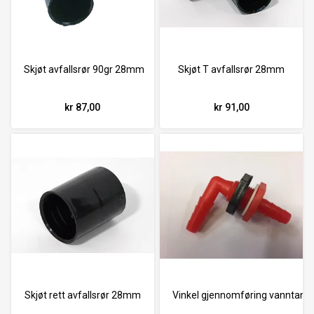
Skjøt avfallsrør 90gr 28mm
Skjøt T avfallsrør 28mm
kr 87,00
kr 91,00
Skjøt rett avfallsrør 28mm
Vinkel gjennomføring vanntank 