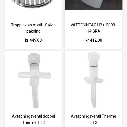
Tropp avløp m\sil - Sølv +
VATTENINTAG HB+HV 09-
pakning
14 GRÅ
kr 449,00
kr 412,00
Avtapningsventil dobbel
Avtapningsventil Therme
Therme TT2
TT2