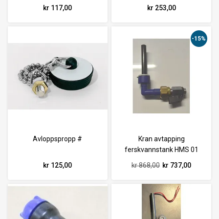
kr 117,00
kr 253,00
-15%
Avloppspropp #
Kran avtapping
ferskvannstank HMS 01
kr 125,00
kr 868,00
kr 737,00