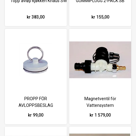
Topp avløp kjøkken Knaus SW 2013
GUMMIPLUGG 2-PACK SB
kr 383,00
kr 155,00
PROPP FÖR
Magnetventil för
AVLOPPSBESLAG
Vattensystem
kr 99,00
kr 1 579,00