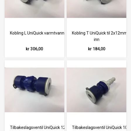
Kobling L UniQuick varmtvann 12mm rør
Kobling T UniQuick til 2x12mm r
inn
kr 306,00
kr 184,00
Tilbakeslagsventil UniQuick 12mm rør
Tilbakeslagsventil UniQuick 10