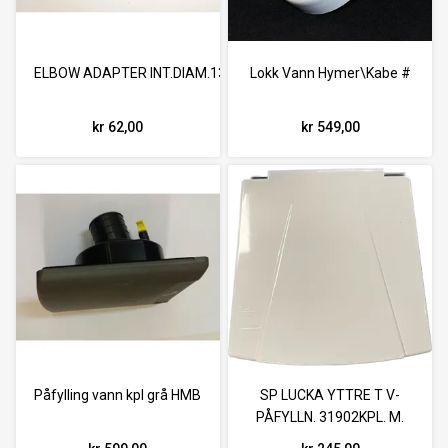
ELBOW ADAPTER INT.DIAM.13MM AQUA 8 FIAMMA
Lokk Vann Hymer\Kabe #
kr 62,00
kr 549,00
Påfylling vann kpl grå HMB
SP LUCKA YTTRE T V-
PÅFYLLN. 31902KPL. M.
PINNE 240605